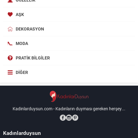
AŞK
DEKORASYON
MODA
PRATIK BILGILER
DIĞER
Kadinlarduysun.com - Kadınların duyması gereken herşey...
Kadınlarduysun