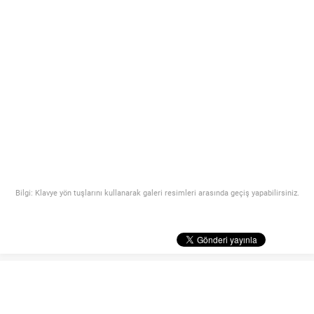
Bilgi: Klavye yön tuşlarını kullanarak galeri resimleri arasında geçiş yapabilirsiniz.