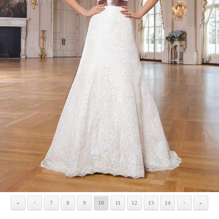
«
7
8
9
10
11
12
13
14
»
<
>