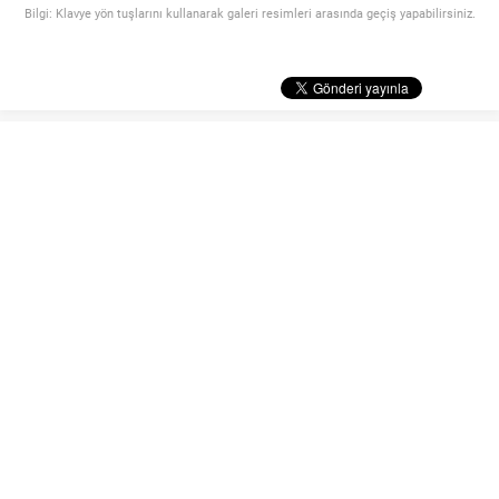
Bilgi: Klavye yön tuşlarını kullanarak galeri resimleri arasında geçiş yapabilirsiniz.