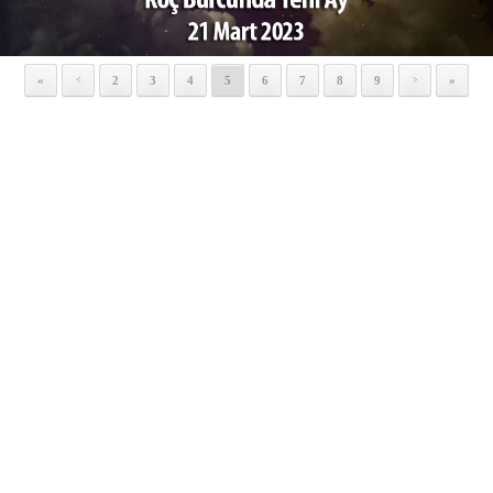
«
2
3
4
5
6
7
8
9
»
<
>