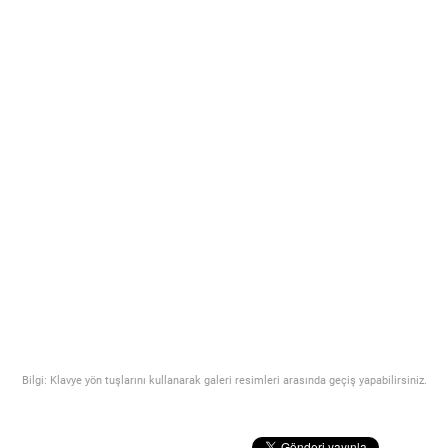
Bilgi: Klavye yön tuşlarını kullanarak galeri resimleri arasında geçiş yapabilirsiniz.