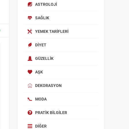
ASTROLOJI
SAĞLIK
YEMEK TARIFLERI
DIYET
GÜZELLIK
AŞK
DEKORASYON
MODA
PRATIK BILGILER
DIĞER