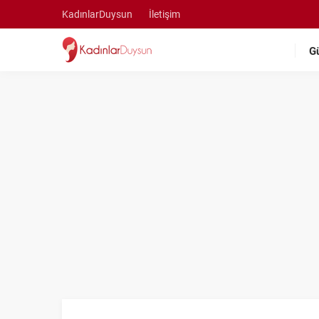
KadınlarDuysun
İletişim
G