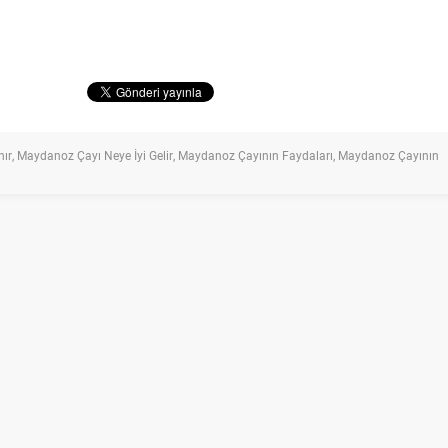
nır
,
Maydanoz Çayı Neye İyi Gelir
,
Maydanoz Çayının Faydaları
,
Maydanoz Çayının