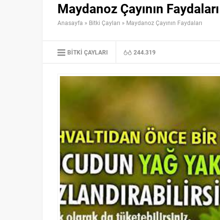
Maydanoz Çayının Faydaları
Anasayfa
»
Bitki Çayları
»
Maydanoz Çayının Faydaları
BITKI ÇAYLARI
244.319