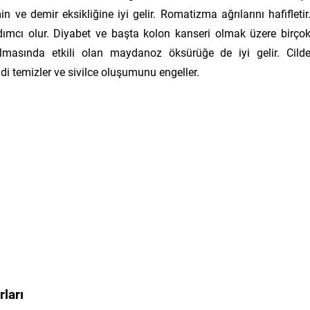
min ve demir eksikliğine iyi gelir. Romatizma ağrılarını hafifletir
ardımcı olur. Diyabet ve başta kolon kanseri olmak üzere birço
ılmasında etkili olan maydanoz öksürüğe de iyi gelir. Cild
i temizler ve sivilce oluşumunu engeller.
ları