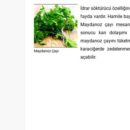
İdrar söktürücü özelliği
fayda vardır. Hamile ba
Maydanoz çayı mesane 
sonucu kan dolaşımı ya
maydanoz çayını tüketm
karaciğerde zedelenme
Maydanoz Çayı
açabilir.