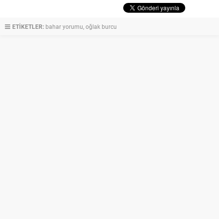
ETİKETLER:
bahar yorumu
,
oğlak burcu