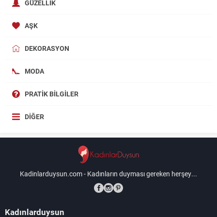
GÜZELLIK
AŞK
DEKORASYON
MODA
PRATIK BILGILER
DIĞER
Kadinlarduysun.com - Kadınların duyması gereken herşey...
Kadınlarduysun