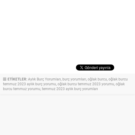
ETİKETLER:
Aylık Burç Yorumları
,
burç yorumları
,
oğlak burcu
,
oğlak burcu
temmuz 2023 aylık burç yorumu
,
oğlak burcu temmuz 2023 yorumu
,
oğlak
burcu temmuz yorumu
,
temmuz 2023 aylık burç yorumları