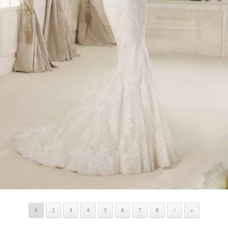
1
2
3
4
5
6
7
8
»
>