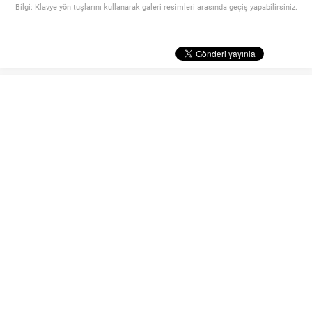
Bilgi: Klavye yön tuşlarını kullanarak galeri resimleri arasında geçiş yapabilirsiniz.