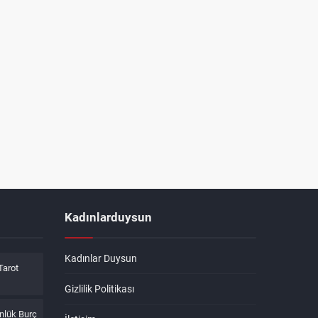
Kadınlarduysun
Kadınlar Duysun
Tarot
Gizlilik Politikası
nlük Burç