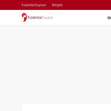
KadınlarDuysun
İletişim
G