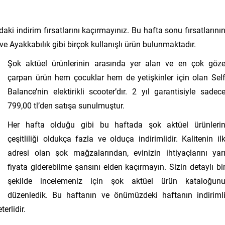
i indirim fırsatlarını kaçırmayınız. Bu hafta sonu fırsatlarını
ve Ayakkabılık gibi birçok kullanışlı ürün bulunmaktadır.
Şok aktüel ürünlerinin arasında yer alan ve en çok göz
çarpan ürün hem çocuklar hem de yetişkinler için olan Sel
Balance’nin elektirikli scooter’dır. 2 yıl garantisiyle sadec
799,00 tl’den satışa sunulmuştur.
Her hafta olduğu gibi bu haftada şok aktüel ürünleri
çeşitliliği oldukça fazla ve olduça indirimlidir. Kalitenin il
adresi olan şok mağzalarından, evinizin ihtiyaçlarını yar
fiyata giderebilme şansını elden kaçırmayın. Sizin detaylı bi
şekilde incelemeniz için şok aktüel ürün kataloğun
düzenledik. Bu haftanın ve önümüzdeki haftanın indiriml
erlidir.