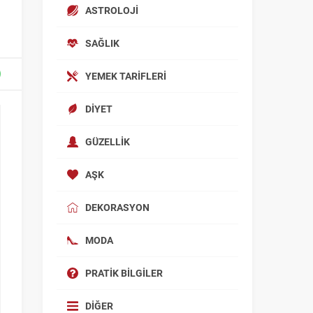
ASTROLOJI
SAĞLIK
YEMEK TARIFLERI
DIYET
GÜZELLIK
AŞK
DEKORASYON
MODA
PRATIK BILGILER
DIĞER