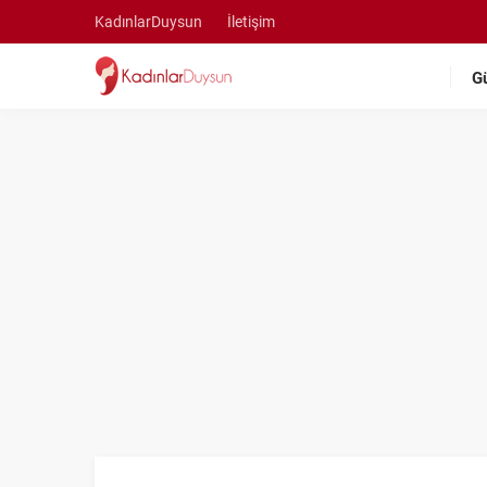
KadınlarDuysun
İletişim
G