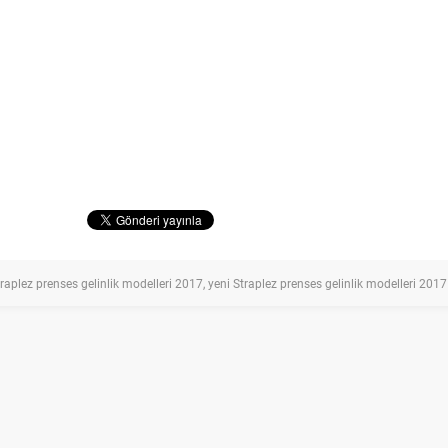
raplez prenses gelinlik modelleri 2017
,
yeni Straplez prenses gelinlik modelleri 2017