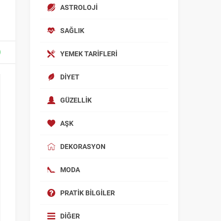
ASTROLOJI
SAĞLIK
YEMEK TARIFLERI
DIYET
GÜZELLIK
AŞK
DEKORASYON
MODA
PRATIK BILGILER
DIĞER