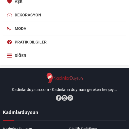
AŞK
DEKORASYON
MODA
PRATIK BILGILER
DIĞER
Kadinlarduysun.com - Kadınların duyması gereken herşey...
Kadınlarduysun
Kadınlar Duysun
Gizlilik Politikası