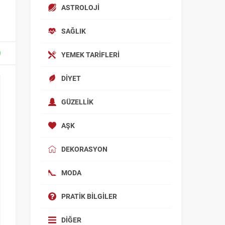
ASTROLOJI
SAĞLIK
YEMEK TARIFLERI
DIYET
GÜZELLIK
AŞK
DEKORASYON
MODA
PRATIK BILGILER
DIĞER