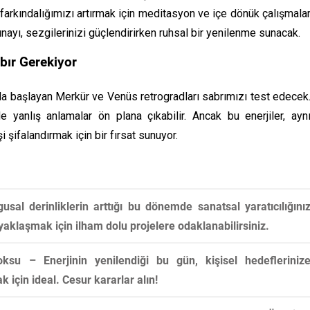
 farkındalığımızı artırmak için meditasyon ve içe dönük çalışmala
unayı, sezgilerinizi güçlendirirken ruhsal bir yenilenme sunacak.
bır Gerekiyor
da başlayan Merkür ve Venüs retrogradları sabrımızı test edecek
e yanlış anlamalar ön plana çıkabilir. Ancak bu enerjiler, ayn
ifalandırmak için bir fırsat sunuyor.
al derinliklerin arttığı bu dönemde sanatsal yaratıcılığını
yaklaşmak için ilham dolu projelere odaklanabilirsiniz.
u – Enerjinin yenilendiği bu gün, kişisel hedefleriniz
için ideal. Cesur kararlar alın!