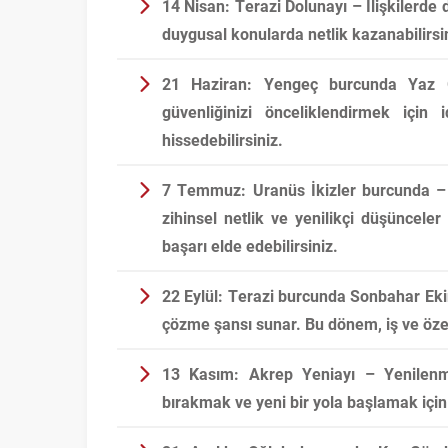
14 Nisan:
Terazi Dolunayı – İlişkilerde
duygusal konularda netlik kazanabilirsi
21 Haziran:
Yengeç burcunda Yaz Gü
güvenliğinizi önceliklendirmek içi
hissedebilirsiniz.
7 Temmuz:
Uranüs İkizler burcunda – F
zihinsel netlik ve yenilikçi düşünceler 
başarı elde edebilirsiniz.
22 Eylül:
Terazi burcunda Sonbahar Ekin
çözme şansı sunar. Bu dönem, iş ve öze
13 Kasım:
Akrep Yeniayı – Yenilenme
bırakmak ve yeni bir yola başlamak içi