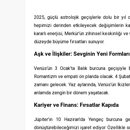
2025, güçlü astrolojik geçişlerle dolu bir yı
hepimizi derinden etkileyecek değişimlerin kapı
kararlı enerjisi, Merkür’ün zihinsel keskinliği ve
düzeyde büyüme fırsatları sunuyor.
Aşk ve İlişkiler: Sevginin Yeni Formları
Venüs’ün 3 Ocak’ta Balık burcuna geçişiyle b
Romantizm ve empati ön planda olacak. 4 Şubat’
zamanı gelecek. Yaz aylarında, Venüs’ün İkizle
anlamda zengin bir dönem yaşatacak.
Kariyer ve Finans: Fırsatlar Kapıda
Jüpiter’in 10 Haziran’da Yengeç burcuna ge
dönüştürebileceğimizi işaret ediyor. Özellikle s