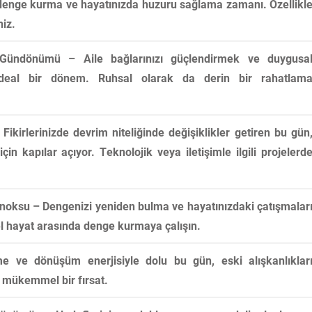
 denge kurma ve hayatınızda huzuru sağlama zamanı. Özellikl
niz.
ndönümü – Aile bağlarınızı güçlendirmek ve duygusa
n ideal bir dönem. Ruhsal olarak da derin bir rahatlam
ikirlerinizde devrim niteliğinde değişiklikler getiren bu gün
için kapılar açıyor. Teknolojik veya iletişimle ilgili projelerd
oksu – Dengenizi yeniden bulma ve hayatınızdaki çatışmalar
l hayat arasında denge kurmaya çalışın.
 ve dönüşüm enerjisiyle dolu bu gün, eski alışkanlıklar
n mükemmel bir fırsat.