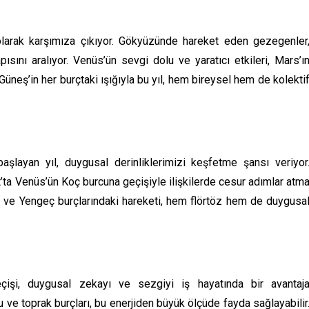
l olarak karşımıza çıkıyor. Gökyüzünde hareket eden gezegenler
sını aralıyor. Venüs’ün sevgi dolu ve yaratıcı etkileri, Mars’ı
 Güneş’in her burçtaki ışığıyla bu yıl, hem bireysel hem de kolekti
aşlayan yıl, duygusal derinliklerimizi keşfetme şansı veriyor
ta Venüs’ün Koç burcuna geçişiyle ilişkilerde cesur adımlar atm
r ve Yengeç burçlarındaki hareketi, hem flörtöz hem de duygusa
çişi, duygusal zekayı ve sezgiyi iş hayatında bir avantaj
u ve toprak burçları, bu enerjiden büyük ölçüde fayda sağlayabilir