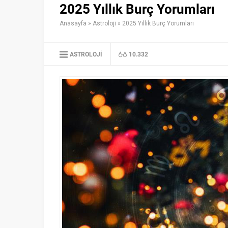
2025 Yıllık Burç Yorumları
Anasayfa
»
Astroloji
»
2025 Yıllık Burç Yorumları
ASTROLOJI
10.332