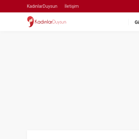
KadınlarDuysun
İletişim
G