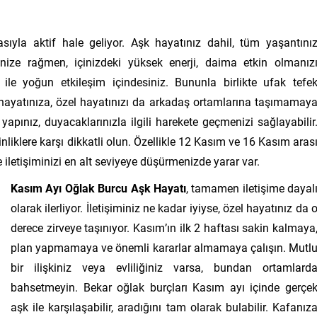
sıyla aktif hale geliyor. Aşk hayatınız dahil, tüm yaşantını
nize rağmen, içinizdeki yüksek enerji, daima etkin olmanız
ile yoğun etkileşim içindesiniz. Bununla birlikte ufak tefe
 hayatınıza, özel hayatınızı da arkadaş ortamlarına taşımamay
apınız, duyacaklarınızla ilgili harekete geçmenizi sağlayabilir
nliklere karşı dikkatli olun. Özellikle 12 Kasım ve 16 Kasım aras
 iletişiminizi en alt seviyeye düşürmenizde yarar var.
Kasım Ayı Oğlak Burcu Aşk Hayatı
, tamamen iletişime dayal
olarak ilerliyor. İletişiminiz ne kadar iyiyse, özel hayatınız da 
derece zirveye taşınıyor. Kasım’ın ilk 2 haftası sakin kalmaya
plan yapmamaya ve önemli kararlar almamaya çalışın. Mutl
bir ilişkiniz veya evliliğiniz varsa, bundan ortamlard
bahsetmeyin. Bekar oğlak burçları Kasım ayı içinde gerçe
aşk ile karşılaşabilir, aradığını tam olarak bulabilir. Kafanız