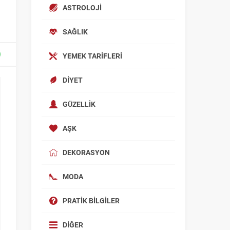
ASTROLOJI
SAĞLIK
YEMEK TARIFLERI
DIYET
GÜZELLIK
AŞK
DEKORASYON
MODA
PRATIK BILGILER
DIĞER