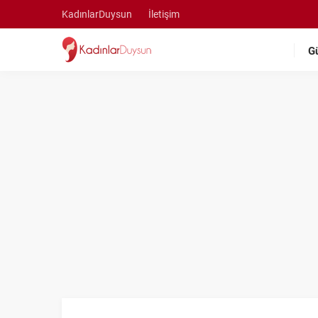
KadınlarDuysun
İletişim
G