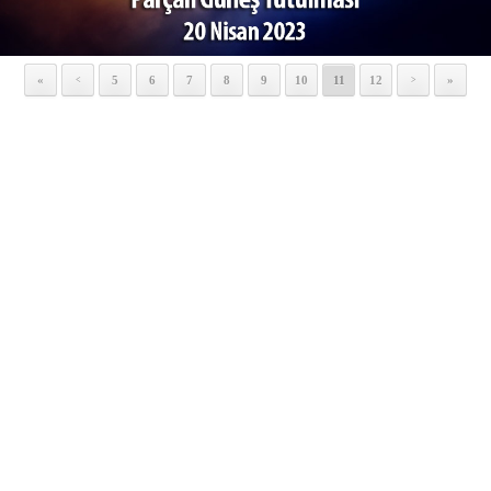
«
5
6
7
8
9
10
11
12
»
<
>