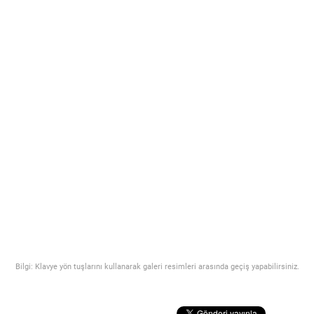
Bilgi: Klavye yön tuşlarını kullanarak galeri resimleri arasında geçiş yapabilirsiniz.