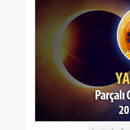
«
5
6
<