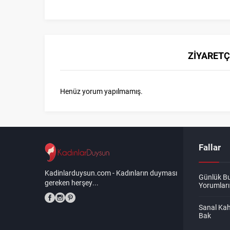
ZİYARETÇ
Henüz yorum yapılmamış.
Fallar
Kadinlarduysun.com - Kadınların duyması
Günlük B
gereken herşey...
Yorumları
Sanal Kah
Bak