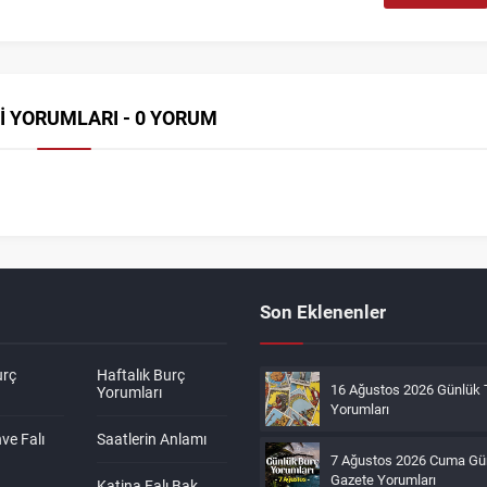
İ YORUMLARI - 0 YORUM
Son Eklenenler
urç
Haftalık Burç
16 Ağustos 2026 Günlük 
Yorumları
Yorumları
ve Falı
Saatlerin Anlamı
7 Ağustos 2026 Cuma Gü
Gazete Yorumları
Katina Falı Bak