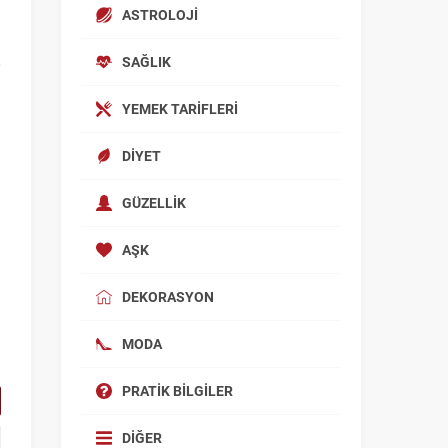
ASTROLOJI
SAĞLIK
YEMEK TARIFLERI
DIYET
GÜZELLIK
AŞK
DEKORASYON
MODA
PRATIK BILGILER
DIĞER