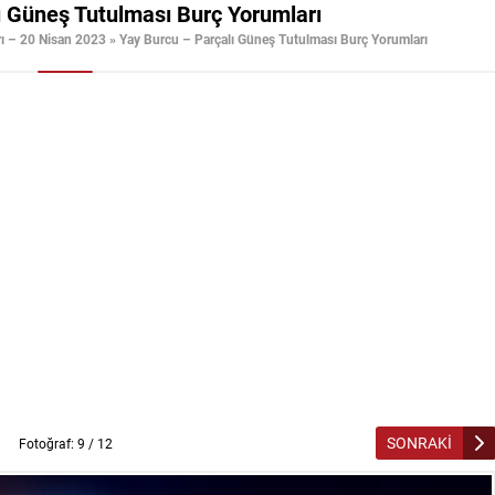
ı Güneş Tutulması Burç Yorumları
rı – 20 Nisan 2023
»
Yay Burcu – Parçalı Güneş Tutulması Burç Yorumları
SONRAKİ
Fotoğraf: 9 / 12