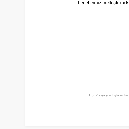
hedeflerinizi netleştirmek 
Bilgi: Klavye yön tuşlarını ku