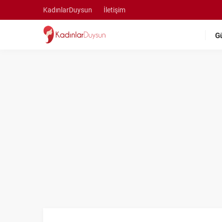
KadınlarDuysun
İletişim
G