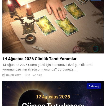
14 Ağustos 2026 Günlük Tarot Yorumları
14 Ağustos 2026 Cuma günü için burcunuza özel günlük tarot
yorumunuzu merak ediyor musunuz? Burcunuza...
04.08.2026
0
128
Astroloji