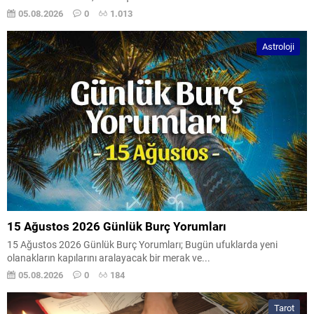
05.08.2026
0
1.013
Astroloji
15 Ağustos 2026 Günlük Burç Yorumları
15 Ağustos 2026 Günlük Burç Yorumları; Bugün ufuklarda yeni
olanakların kapılarını aralayacak bir merak ve...
05.08.2026
0
184
Tarot