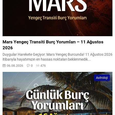
Mars Yengeç Transiti Burç Yorumları – 11 Ağustos
2026
Duygular Harekete Geçiyor: Mars Yengeç Burcunda! 11 Ağustos 2026
itibarıyla hayatımızın en hassas noktaları beklenmedik...
06.08.2026
0
476
Astroloji