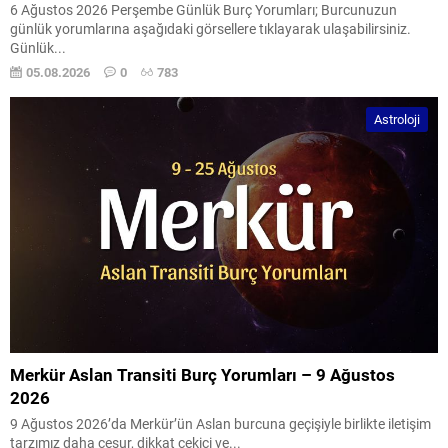
6 Ağustos 2026 Perşembe Günlük Burç Yorumları; Burcunuzun
günlük yorumlarına aşağıdaki görsellere tıklayarak ulaşabilirsiniz.
Günlük...
05.08.2026
0
783
Astroloji
Merkür Aslan Transiti Burç Yorumları – 9 Ağustos
2026
9 Ağustos 2026’da Merkür’ün Aslan burcuna geçişiyle birlikte iletişim
tarzımız daha cesur, dikkat çekici ve...